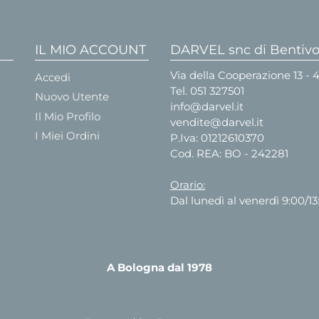
IL MIO ACCOUNT
DARVEL snc di Bentivog
Via della Cooperazione 13 -
Accedi
Tel.
051 327501
Nuovo Utente
info@darvel.it
Il Mio Profilo
vendite@darvel.it
I Miei Ordini
P.Iva: 01212610370
Cod. REA: BO - 242281
Orario:
Dal lunedì al venerdì 9:00/13
A Bologna dal 1978