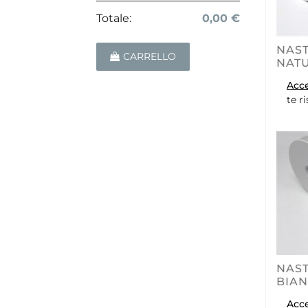
Totale:
0,00 €
NAST
CARRELLO
NAT
Acc
te r
NAST
BIA
Acc