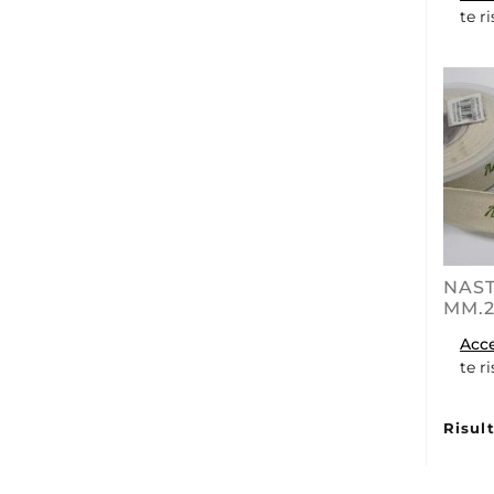
te r
NAST
MM.2
Acc
te r
Risult