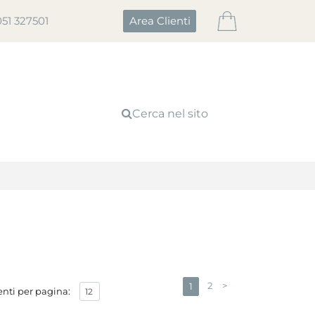
051 327501
Area Clienti
Cerca nel sito
2
>
1
nti per pagina: