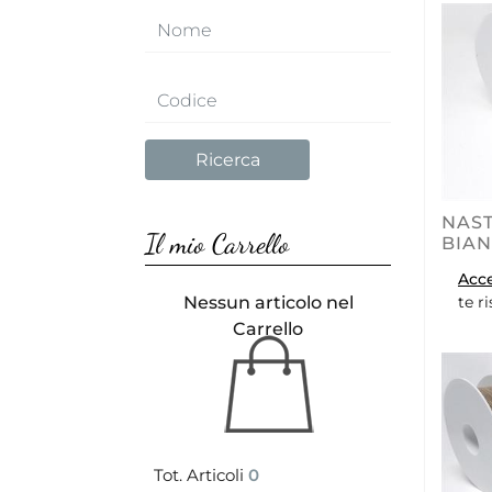
NAST
Il mio Carrello
BIA
Acc
Nessun articolo nel
te r
Carrello
Tot. Articoli
0