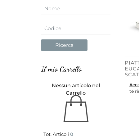
PIAT
Il mio Carrello
EUCA
SCA
Acc
Nessun articolo nel
te r
Carrello
Tot. Articoli
0