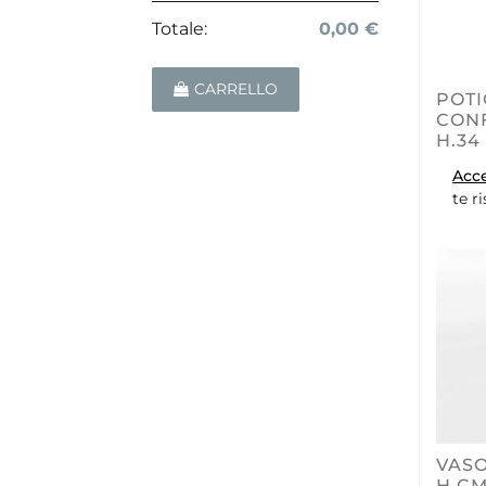
Totale:
0,00 €
CARRELLO
POTI
CONF
H.34
Acc
te r
VASO
H.CM