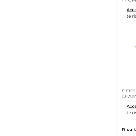
Acc
te r
COP
DIAM
Acc
te r
Risult