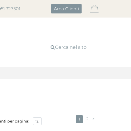
051 327501
Area Clienti
Cerca nel sito
2
>
1
nti per pagina: