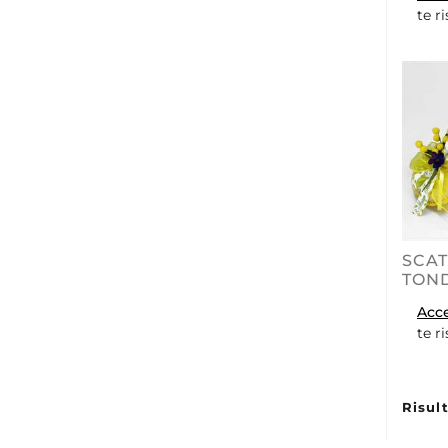
te r
SCAT
TON
Acc
te r
Risult