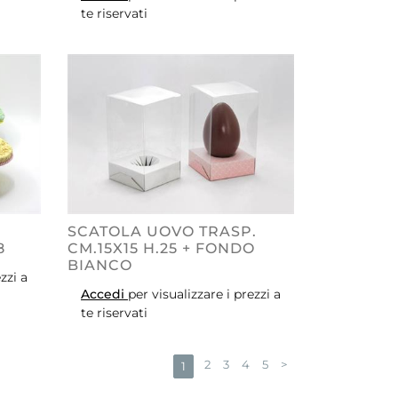
te riservati
SCATOLA UOVO TRASP.
8
CM.15X15 H.25 + FONDO
BIANCO
zzi a
Accedi
per visualizzare i prezzi a
te riservati
2
3
4
5
>
1