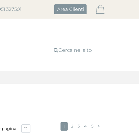
051 327501
Area Clienti
Cerca nel sito
2
3
4
5
>
1
r pagina: