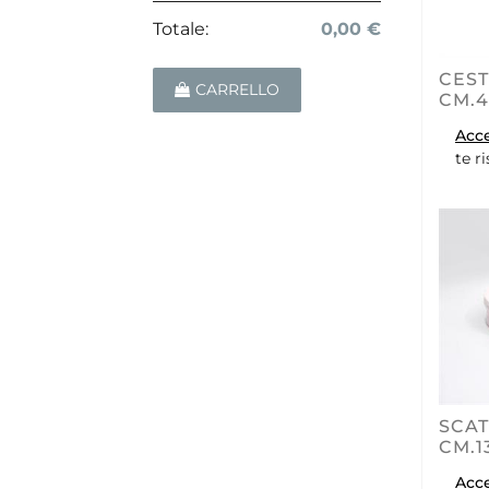
Totale:
0,00 €
CES
CARRELLO
CM.4
Acc
te r
SCAT
CM.1
Acc