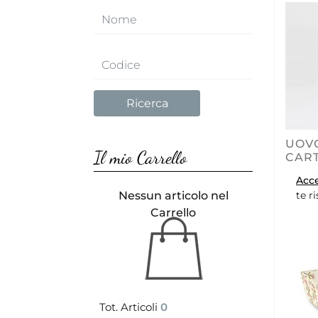
UOVO
Il mio Carrello
CAR
Acc
Nessun articolo nel
te r
Carrello
Tot. Articoli
0