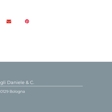
li Daniele & C.
 40129 Bologna