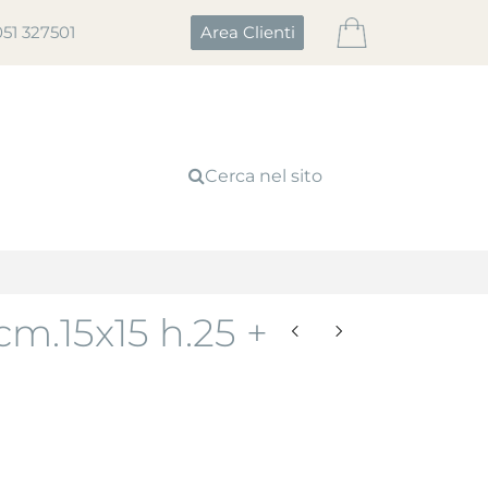
051 327501
Area Clienti
Cerca nel sito
m.15x15 h.25 +