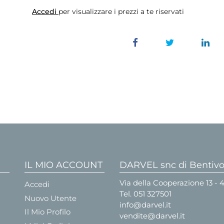
Accedi
per visualizzare i prezzi a te riservati
IL MIO ACCOUNT
DARVEL snc di Bentivog
Via della Cooperazione 13 -
Accedi
Tel.
051 327501
Nuovo Utente
info@darvel.it
Il Mio Profilo
vendite@darvel.it