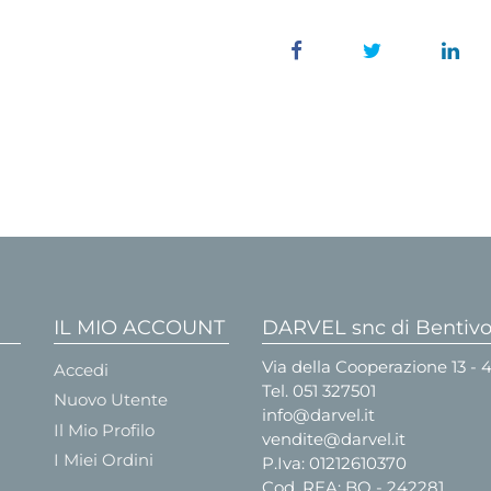
IL MIO ACCOUNT
DARVEL snc di Bentivog
Via della Cooperazione 13 -
Accedi
Tel.
051 327501
Nuovo Utente
info@darvel.it
Il Mio Profilo
vendite@darvel.it
I Miei Ordini
P.Iva: 01212610370
Cod. REA: BO - 242281