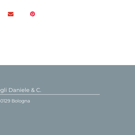
li Daniele & C.
 40129 Bologna