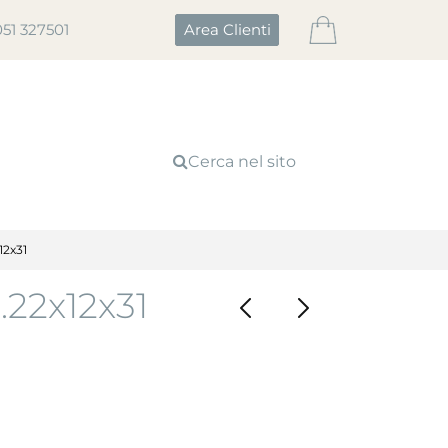
051 327501
Area Clienti
Cerca nel sito
2x31
22x12x31
I