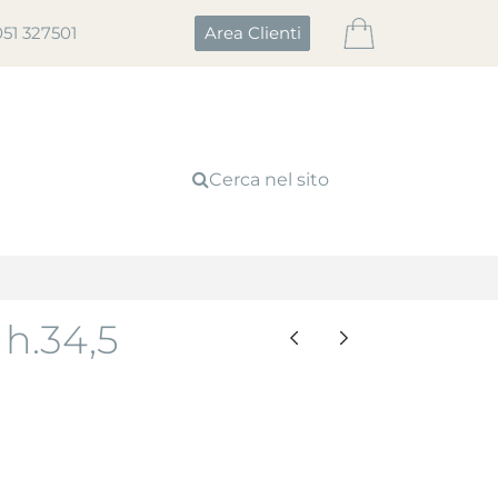
051 327501
Area Clienti
Cerca nel sito
 h.34,5