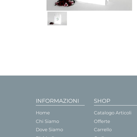
INFORMAZIONI
SHOP
Home
Catalogo Articoli
Chi Siamo
Offerte
Dove Siamo
Carrello