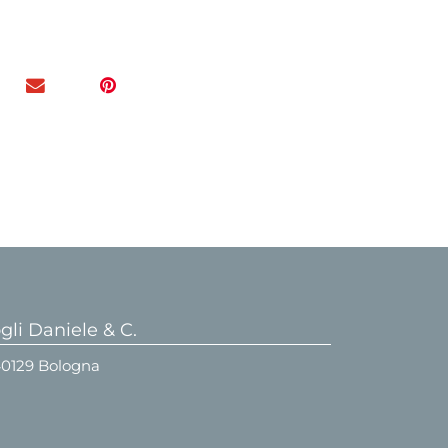
li Daniele & C.
 40129 Bologna