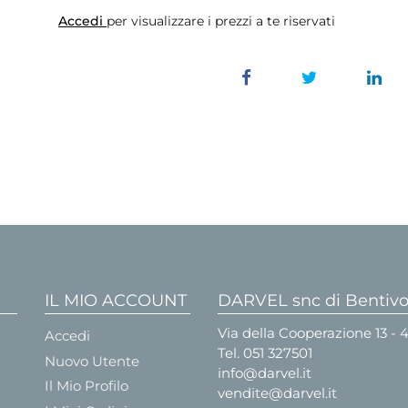
Accedi
per visualizzare i prezzi a te riservati
IL MIO ACCOUNT
DARVEL snc di Bentivog
Via della Cooperazione 13 -
Accedi
Tel.
051 327501
Nuovo Utente
info@darvel.it
Il Mio Profilo
vendite@darvel.it