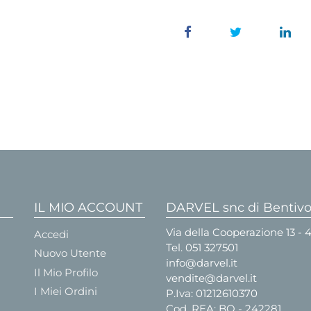
IL MIO ACCOUNT
DARVEL snc di Bentivog
Via della Cooperazione 13 -
Accedi
Tel.
051 327501
Nuovo Utente
info@darvel.it
Il Mio Profilo
vendite@darvel.it
I Miei Ordini
P.Iva: 01212610370
Cod. REA: BO - 242281