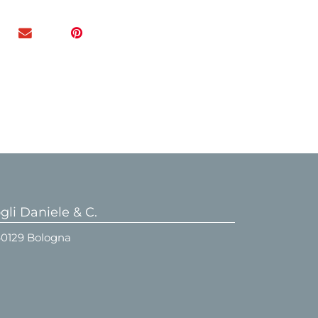
li Daniele & C.
 40129 Bologna