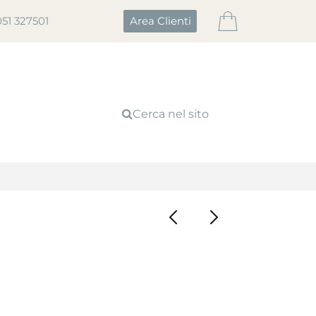
051 327501
Area Clienti
Cerca nel sito