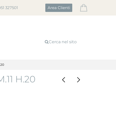
051 327501
Area Clienti
Cerca nel sito
.20
11 H.20