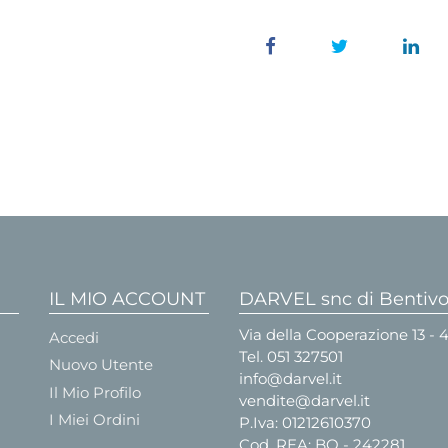
IL MIO ACCOUNT
DARVEL snc di Bentivog
Via della Cooperazione 13 -
Accedi
Tel.
051 327501
Nuovo Utente
info@darvel.it
Il Mio Profilo
vendite@darvel.it
I Miei Ordini
P.Iva: 01212610370
Cod. REA: BO - 242281