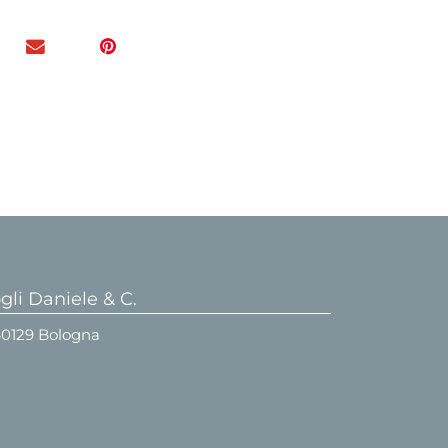
li Daniele & C.
 40129 Bologna