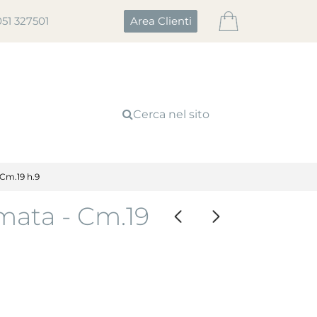
051 327501
Area Clienti
Cerca nel sito
Cm.19 h.9
ata - Cm.19