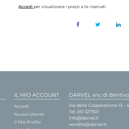
Accedi
per visualizzare i prezzi a te riservati
IL MIO ACCOUNT
DARVEL snc di Bentivog
Via della Cooperazione 13 -
Accedi
Tel.
051 327501
Nuovo Utente
info@darvel.it
Il Mio Profilo
vendite@darvel.it