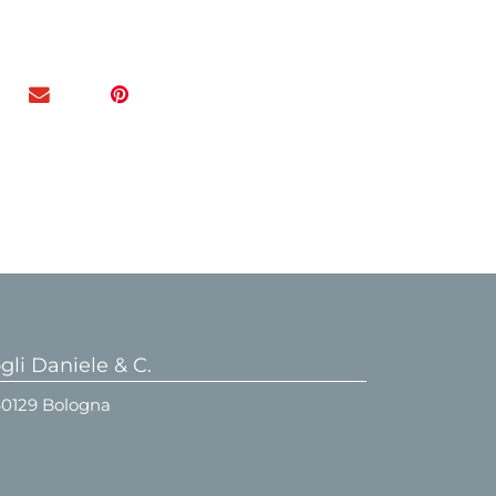
li Daniele & C.
 40129 Bologna