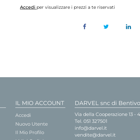
Accedi
per visualizzare i prezzi a te riservati
IL MIO ACCOUNT
DARVEL snc di Bentivog
Via della Cooperazione 13 -
Accedi
Tel.
051 327501
Nuovo Utente
info@darvel.it
Il Mio Profilo
vendite@darvel.it