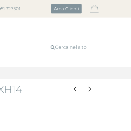
051 327501
Area Clienti
Cerca nel sito
XH14