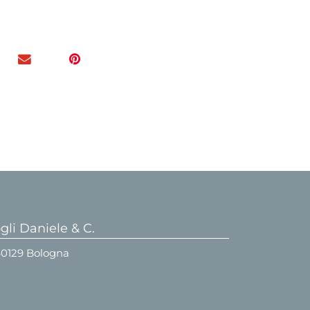
li Daniele & C.
 40129 Bologna