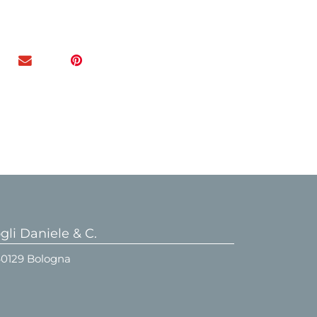
li Daniele & C.
 40129 Bologna