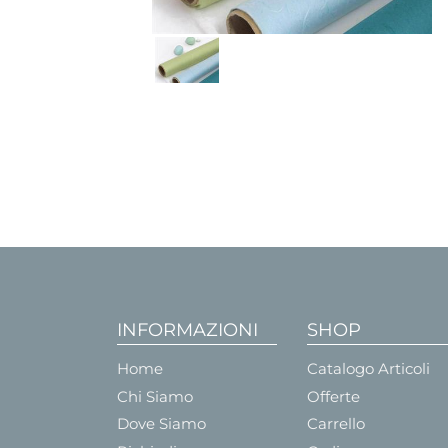
INFORMAZIONI
SHOP
Home
Catalogo Articoli
Chi Siamo
Offerte
Dove Siamo
Carrello