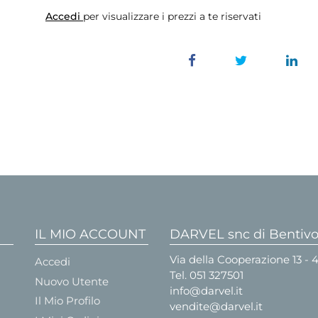
Accedi
per visualizzare i prezzi a te riservati
IL MIO ACCOUNT
DARVEL snc di Bentivog
Via della Cooperazione 13 -
Accedi
Tel.
051 327501
Nuovo Utente
info@darvel.it
Il Mio Profilo
vendite@darvel.it