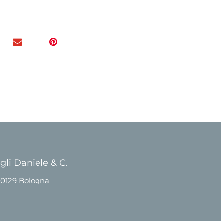
li Daniele & C.
 40129 Bologna