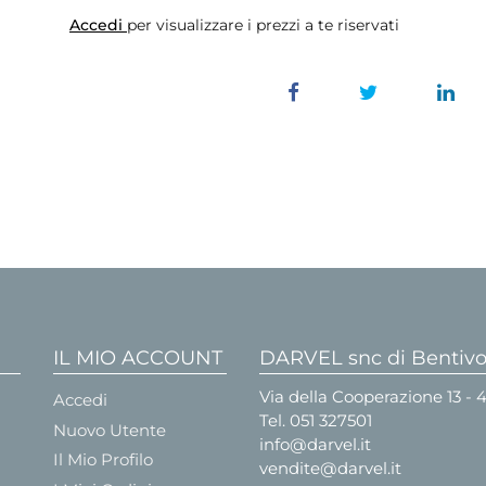
Accedi
per visualizzare i prezzi a te riservati
IL MIO ACCOUNT
DARVEL snc di Bentivog
Via della Cooperazione 13 -
Accedi
Tel.
051 327501
Nuovo Utente
info@darvel.it
Il Mio Profilo
vendite@darvel.it