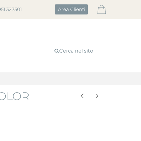
051 327501
Area Clienti
Cerca nel sito
COLOR