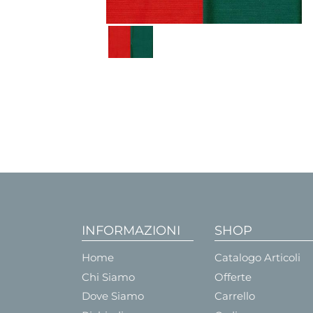
INFORMAZIONI
SHOP
Home
Catalogo Articoli
Chi Siamo
Offerte
Dove Siamo
Carrello