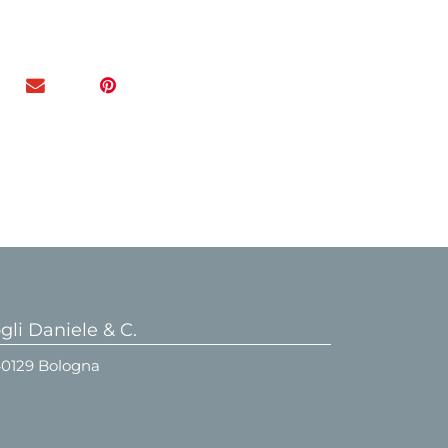
li Daniele & C.
 40129 Bologna