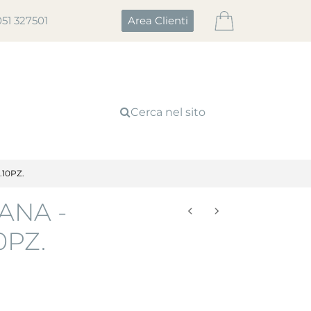
051 327501
Area Clienti
Cerca nel sito
10PZ.
ANA -
0PZ.