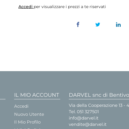
Accedi
per visualizzare i prezzi a te riservati
IL MIO ACCOUNT
DARVEL snc di Bentivog
Via della Cooperazione 13 -
Accedi
Tel.
051 327501
Nuovo Utente
info@darvel.it
Il Mio Profilo
vendite@darvel.it