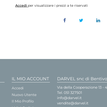
Accedi
per visualizzare i prezzi a te riservati
IL MIO ACCOUNT
DARVEL snc di Bentivog
Via della Cooperazione 13 -
Accedi
Tel.
051 327501
Nuovo Utente
info@darvel.it
Il Mio Profilo
vendite@darvel.it