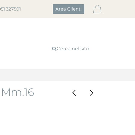
051 327501
Area Clienti
Cerca nel sito
 Mm.16