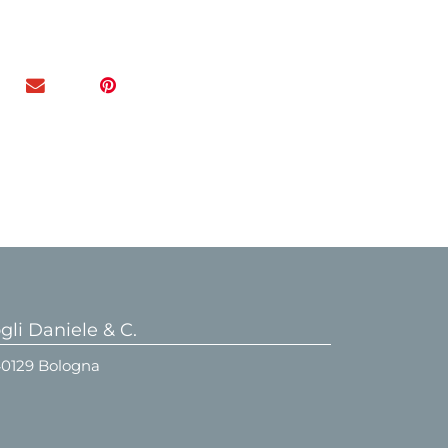
li Daniele & C.
 40129 Bologna