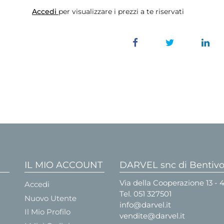
Accedi
per visualizzare i prezzi a te riservati
IL MIO ACCOUNT
DARVEL snc di Bentivog
Via della Cooperazione 13 -
Accedi
Tel.
051 327501
Nuovo Utente
info@darvel.it
Il Mio Profilo
vendite@darvel.it