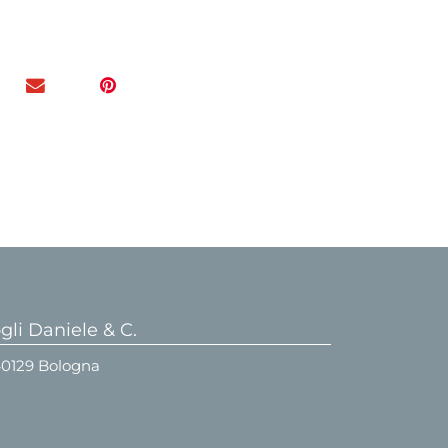
li Daniele & C.
 40129 Bologna