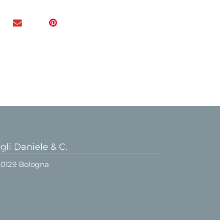
li Daniele & C.
 40129 Bologna