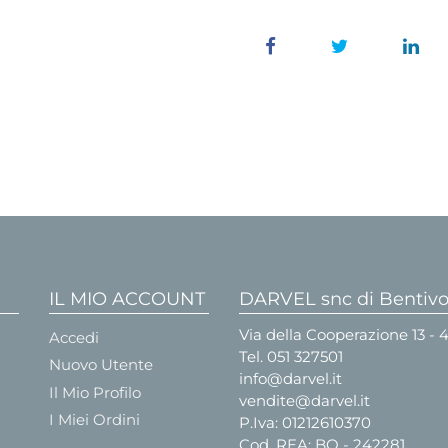
IL MIO ACCOUNT
DARVEL snc di Bentivog
Via della Cooperazione 13 -
Accedi
Tel.
051 327501
Nuovo Utente
info@darvel.it
Il Mio Profilo
vendite@darvel.it
I Miei Ordini
P.Iva: 01212610370
Cod. REA: BO - 242281