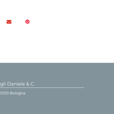
li Daniele & C.
 40129 Bologna