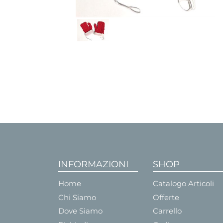
INFORMAZIONI
SHOP
Home
Catalogo Articoli
Chi Siamo
Offerte
Dove Siamo
Carrello