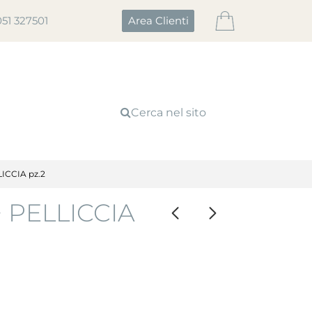
051 327501
Area Clienti
Cerca nel sito
ICCIA pz.2
 PELLICCIA