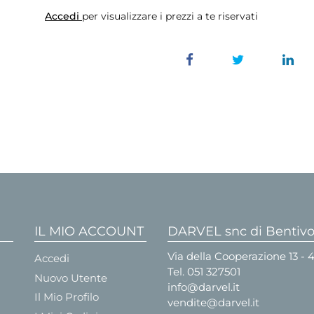
Accedi
per visualizzare i prezzi a te riservati
IL MIO ACCOUNT
DARVEL snc di Bentivog
Via della Cooperazione 13 -
Accedi
Tel.
051 327501
Nuovo Utente
info@darvel.it
Il Mio Profilo
vendite@darvel.it