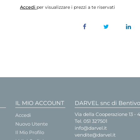
Accedi
per visualizzare i prezzi a te riservati
IL MIO ACCOUNT
DARVEL snc di Bentivog
Via della Cooperazione 13 -
Accedi
Tel.
051 327501
Nuovo Utente
info@darvel.it
Il Mio Profilo
vendite@darvel.it