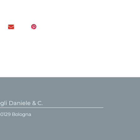
li Daniele & C.
 40129 Bologna