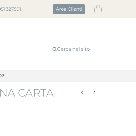
051 327501
Area Clienti
Cerca nel sito
PZ.
INA CARTA