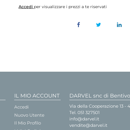
Accedi
per visualizzare i prezzi a te riservati
IL MIO ACCOUNT
DARVEL snc di Bentivog
Via della Cooperazione 13 -
Accedi
Tel.
051 327501
Nuovo Utente
info@darvel.it
Il Mio Profilo
vendite@darvel.it