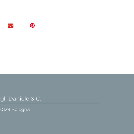
li Daniele & C.
 40129 Bologna