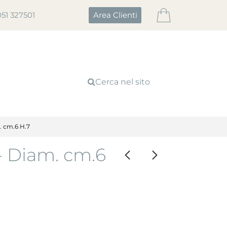
051 327501
Area Clienti
Cerca nel sito
 cm.6 H.7
 Diam. cm.6