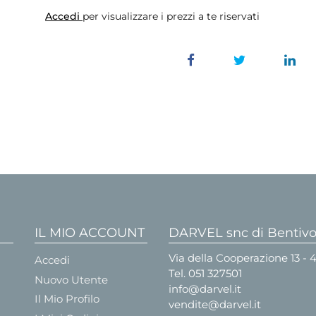
Accedi
per visualizzare i prezzi a te riservati
IL MIO ACCOUNT
DARVEL snc di Bentivog
Via della Cooperazione 13 -
Accedi
Tel.
051 327501
Nuovo Utente
info@darvel.it
Il Mio Profilo
vendite@darvel.it