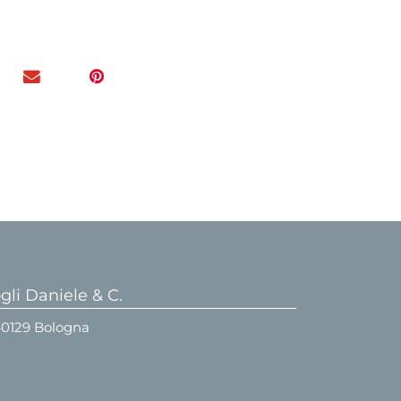
li Daniele & C.
 40129 Bologna