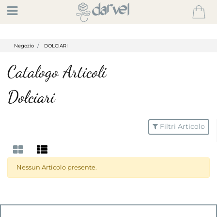
Open
Negozio
DOLCIARI
Catalogo Articoli
Dolciari
Filtri Articolo
Nessun Articolo presente.