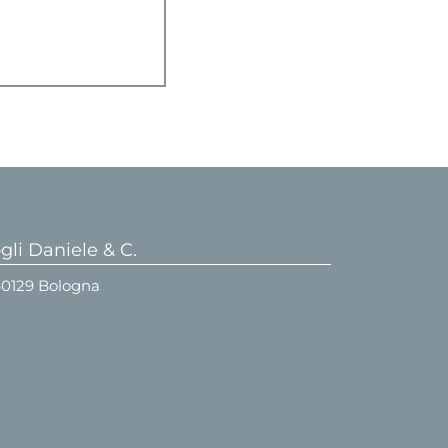
li Daniele & C.
 40129 Bologna