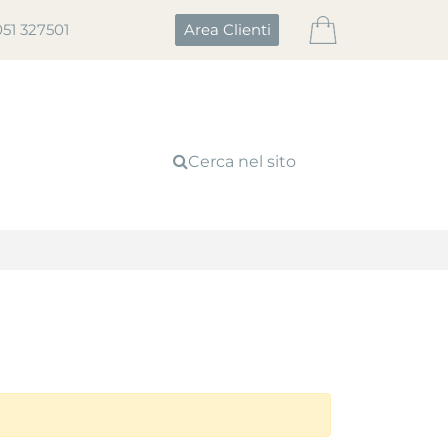
051 327501
Area Clienti
Cerca nel sito