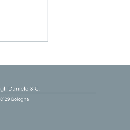
li Daniele & C.
 40129 Bologna