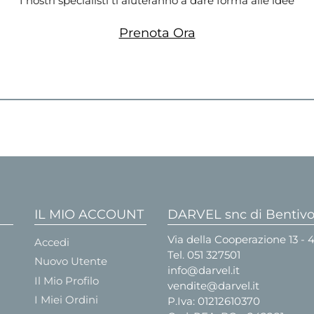
I nostri specialisti ti aiuteranno a dare forma alle idee
Prenota Ora
IL MIO ACCOUNT
DARVEL snc di Bentivog
Via della Cooperazione 13 -
Accedi
Tel.
051 327501
Nuovo Utente
info@darvel.it
Il Mio Profilo
vendite@darvel.it
I Miei Ordini
P.Iva: 01212610370