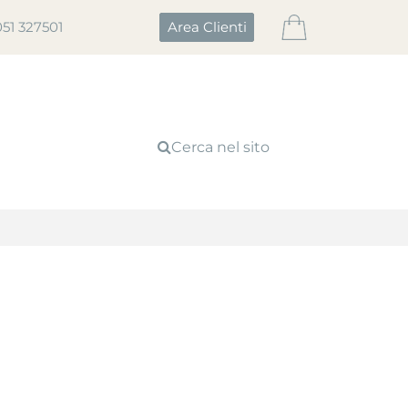
051 327501
Area Clienti
Cerca nel sito