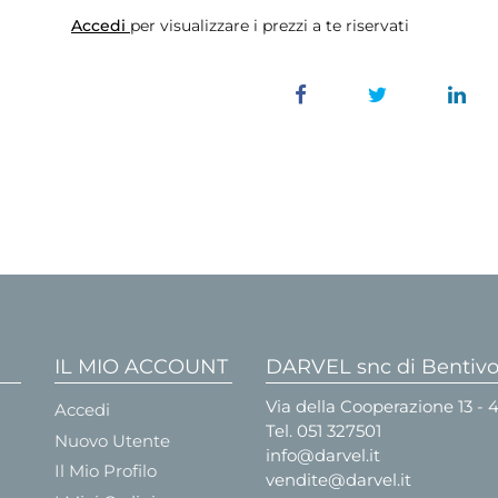
Accedi
per visualizzare i prezzi a te riservati
IL MIO ACCOUNT
DARVEL snc di Bentivog
Via della Cooperazione 13 -
Accedi
Tel.
051 327501
Nuovo Utente
info@darvel.it
Il Mio Profilo
vendite@darvel.it