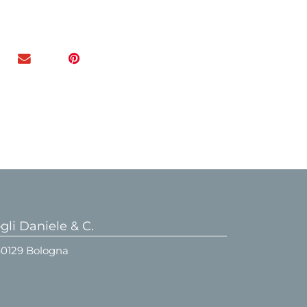
li Daniele & C.
 40129 Bologna