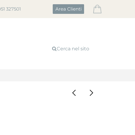
051 327501
Area Clienti
Cerca nel sito