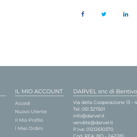
IL MIO ACCOUNT
DARVEL snc di Bentivog
Via della Cooperazione 13 -
Accedi
Tel.
051 327501
Nuovo Utente
info@darvel.it
Il Mio Profilo
vendite@darvel.it
I Miei Ordini
P.Iva: 01212610370
Cod. REA: BO - 242281