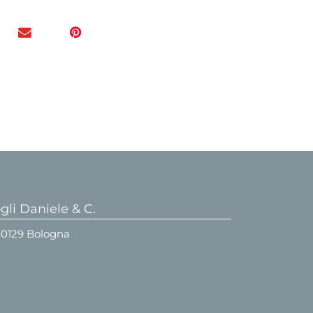
li Daniele & C.
 40129 Bologna