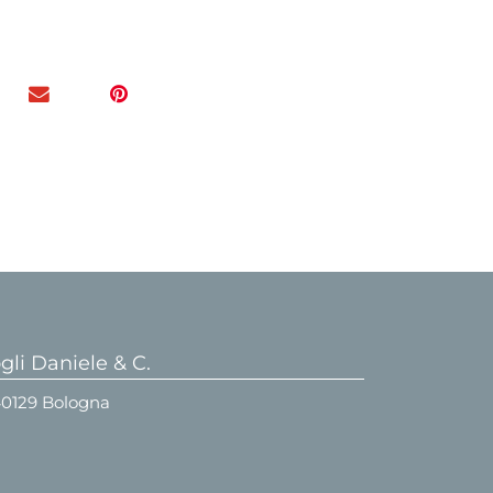
li Daniele & C.
 40129 Bologna