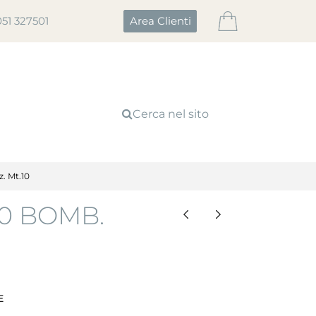
051 327501
Area Clienti
Cerca nel sito
. Mt.10
30 BOMB.
E