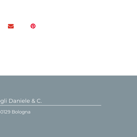
li Daniele & C.
 40129 Bologna