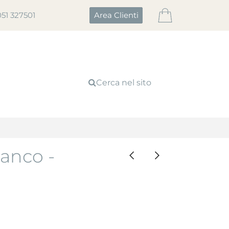
051 327501
Area Clienti
Cerca nel sito
anco -