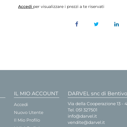
Accedi
per visualizzare i prezzi a te riservati
IL MIO ACCOUNT
DARVEL snc di Bentivog
Via della Cooperazione 13 -
Accedi
Tel.
051 327501
Nuovo Utente
info@darvel.it
Il Mio Profilo
vendite@darvel.it