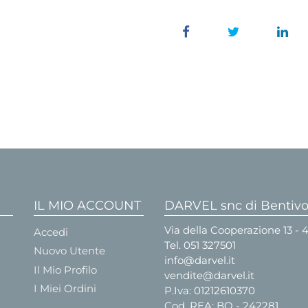
IL MIO ACCOUNT
DARVEL snc di Bentivog
Via della Cooperazione 13 -
Accedi
Tel.
051 327501
Nuovo Utente
info@darvel.it
Il Mio Profilo
vendite@darvel.it
I Miei Ordini
P.Iva: 01212610370
Cod. REA: BO - 242281