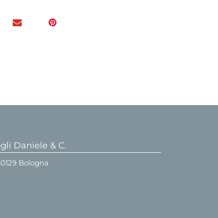
li Daniele & C.
 40129 Bologna