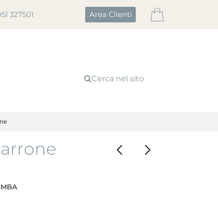
051 327501
Area Clienti
Cerca nel sito
ne
arrone
OMBA