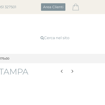
051 327501
Area Clienti
Cerca nel sito
175x30
STAMPA