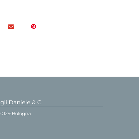
li Daniele & C.
 40129 Bologna