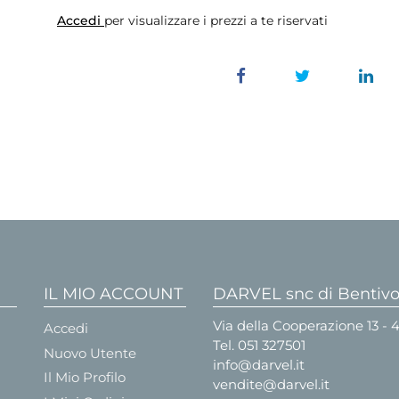
Accedi
per visualizzare i prezzi a te riservati
IL MIO ACCOUNT
DARVEL snc di Bentivog
Via della Cooperazione 13 -
Accedi
Tel.
051 327501
Nuovo Utente
info@darvel.it
Il Mio Profilo
vendite@darvel.it