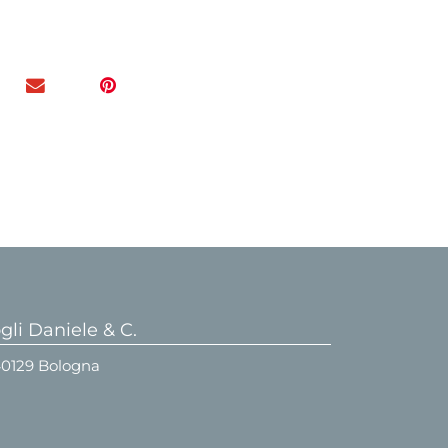
li Daniele & C.
 40129 Bologna