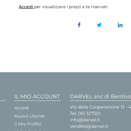
Accedi
per visualizzare i prezzi a te riservati
IL MIO ACCOUNT
DARVEL snc di Bentivog
Via della Cooperazione 13 -
Accedi
Tel.
051 327501
Nuovo Utente
info@darvel.it
Il Mio Profilo
vendite@darvel.it