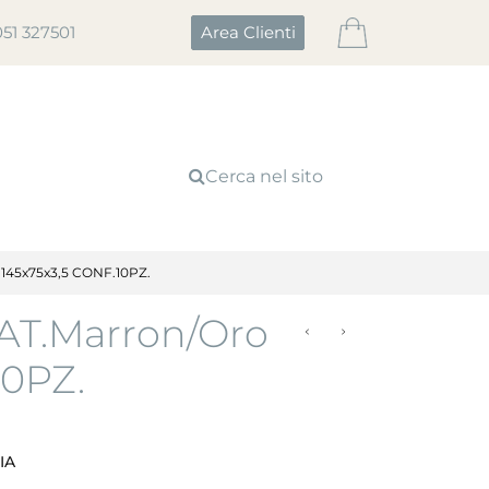
051 327501
Area Clienti
Cerca nel sito
45x75x3,5 CONF.10PZ.
T.Marron/Oro
10PZ.
IA