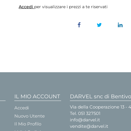
Accedi
per visualizzare i prezzi a te riservati
IL MIO ACCOUNT
DARVEL snc di Bentivog
Via della Cooperazione 13 -
Accedi
Tel.
051 327501
Nuovo Utente
info@darvel.it
Il Mio Profilo
vendite@darvel.it