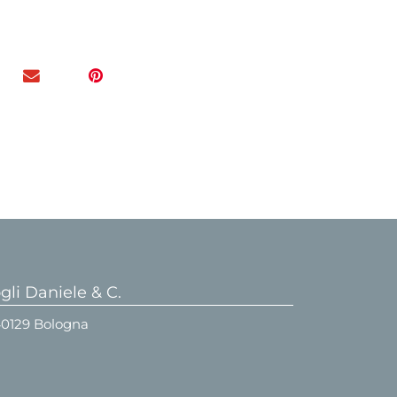
li Daniele & C.
 40129 Bologna