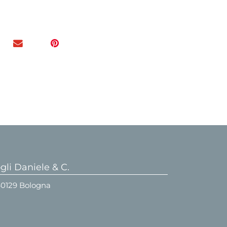
li Daniele & C.
 40129 Bologna