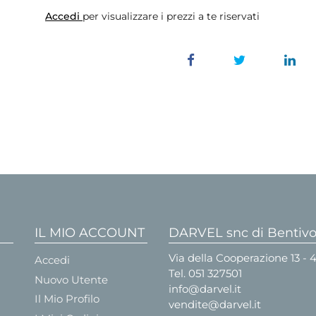
Accedi
per visualizzare i prezzi a te riservati
IL MIO ACCOUNT
DARVEL snc di Bentivog
Via della Cooperazione 13 -
Accedi
Tel.
051 327501
Nuovo Utente
info@darvel.it
Il Mio Profilo
vendite@darvel.it