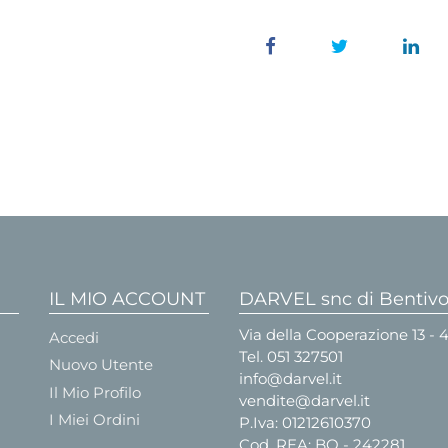
IL MIO ACCOUNT
DARVEL snc di Bentivog
Via della Cooperazione 13 -
Accedi
Tel.
051 327501
Nuovo Utente
info@darvel.it
Il Mio Profilo
vendite@darvel.it
I Miei Ordini
P.Iva: 01212610370
Cod. REA: BO - 242281