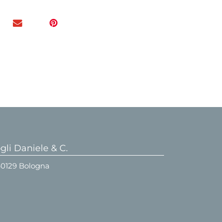
li Daniele & C.
 40129 Bologna