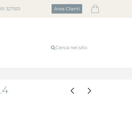
051 327501
Area Clienti
Cerca nel sito
.4