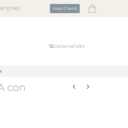
051 327501
Area Clienti
Cerca nel sito
4
A con