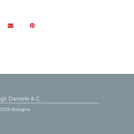
li Daniele & C.
 40129 Bologna