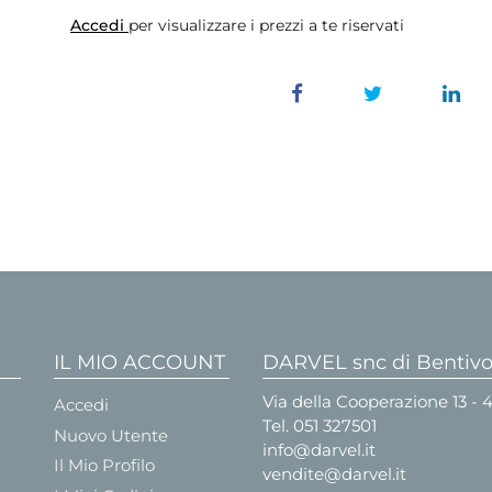
Accedi
per visualizzare i prezzi a te riservati
IL MIO ACCOUNT
DARVEL snc di Bentivog
Via della Cooperazione 13 -
Accedi
Tel.
051 327501
Nuovo Utente
info@darvel.it
Il Mio Profilo
vendite@darvel.it