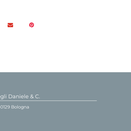
li Daniele & C.
 40129 Bologna