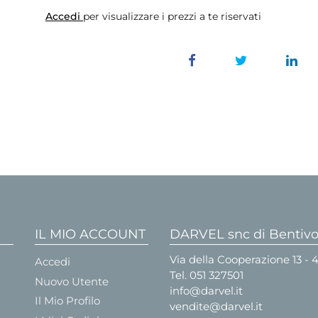
Accedi
per visualizzare i prezzi a te riservati
IL MIO ACCOUNT
DARVEL snc di Bentivog
Via della Cooperazione 13 -
Accedi
Tel.
051 327501
Nuovo Utente
info@darvel.it
Il Mio Profilo
vendite@darvel.it