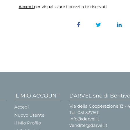
Accedi
per visualizzare i prezzi a te riservati
IL MIO ACCOUNT
DARVEL snc di Bentivog
Via della Cooperazione 13 -
Accedi
Tel.
051 327501
Nuovo Utente
info@darvel.it
Il Mio Profilo
vendite@darvel.it