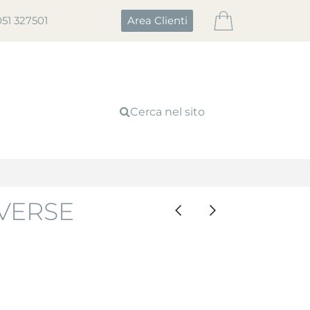
051 327501
Area Clienti
Cerca nel sito
IVERSE