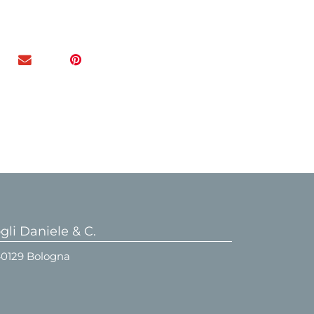
li Daniele & C.
 40129 Bologna