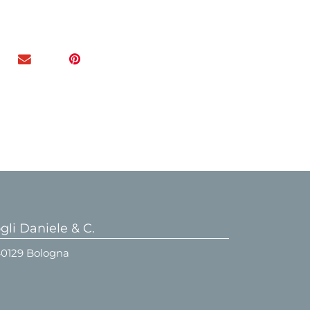
li Daniele & C.
 40129 Bologna