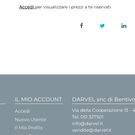
Accedi
per visualizzare i prezzi a te riservati
IL MIO ACCOUNT
DARVEL snc di Bentivog
Via della Cooperazione 13 -
Accedi
Tel.
051 327501
Nuovo Utente
info@darvel.it
Il Mio Profilo
vendite@darvel.it