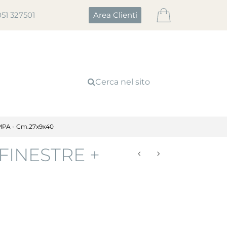
051 327501
Area Clienti
Cerca nel sito
MPA - Cm.27x9x40
 FINESTRE +