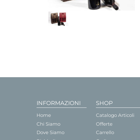
INFORMAZIONI
SHOP
Home
Catalogo Articoli
Chi Siamo
Offerte
Dove Siamo
Carrello