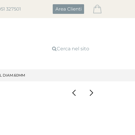
051 327501
Area Clienti
Cerca nel sito
L DIAM.60MM
I