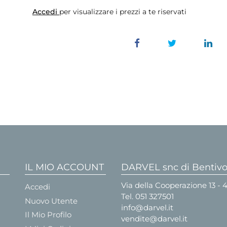
Accedi
per visualizzare i prezzi a te riservati
IL MIO ACCOUNT
DARVEL snc di Bentivog
Via della Cooperazione 13 -
Accedi
Tel.
051 327501
Nuovo Utente
info@darvel.it
Il Mio Profilo
vendite@darvel.it