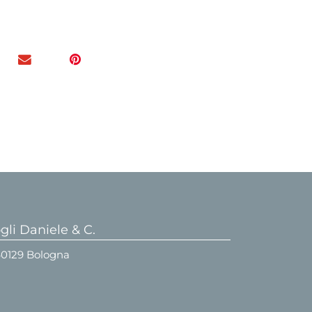
li Daniele & C.
 40129 Bologna