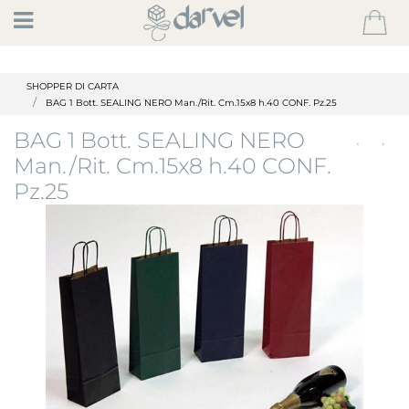
Open
SHOPPER DI CARTA
BAG 1 Bott. SEALING NERO Man./Rit. Cm.15x8 h.40 CONF. Pz.25
BAG 1 Bott. SEALING NERO
Man./Rit. Cm.15x8 h.40 CONF.
Pz.25