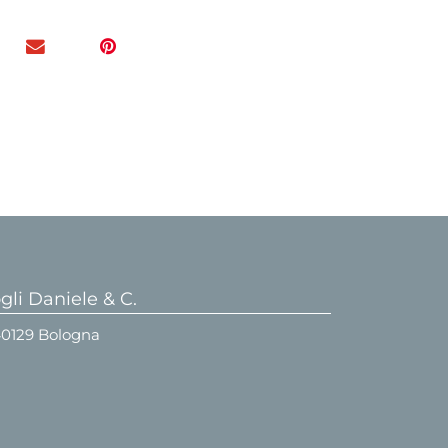
li Daniele & C.
 40129 Bologna