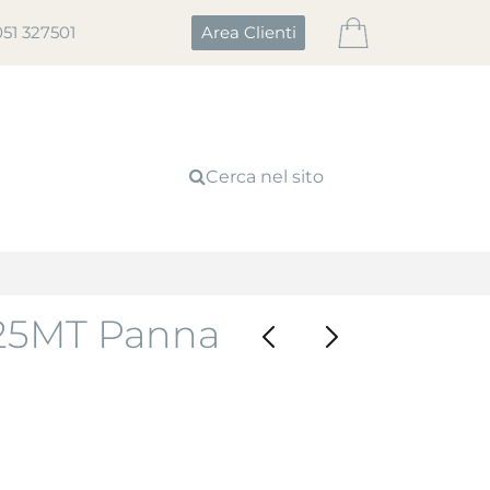
051 327501
Area Clienti
Cerca nel sito
25MT Panna