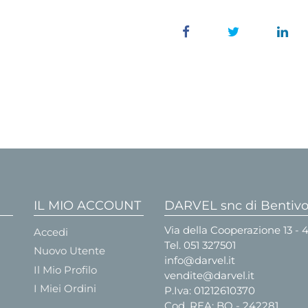
IL MIO ACCOUNT
DARVEL snc di Bentivog
Via della Cooperazione 13 -
Accedi
Tel.
051 327501
Nuovo Utente
info@darvel.it
Il Mio Profilo
vendite@darvel.it
I Miei Ordini
P.Iva: 01212610370
Cod. REA: BO - 242281