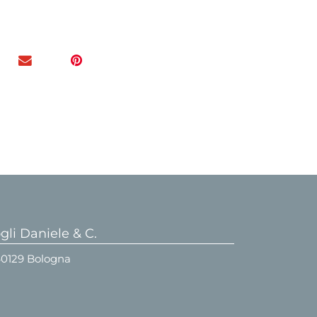
li Daniele & C.
 40129 Bologna