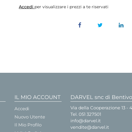
Accedi
per visualizzare i prezzi a te riservati
IL MIO ACCOUNT
DARVEL snc di Bentivog
Via della Cooperazione 13 -
Accedi
Tel.
051 327501
Nuovo Utente
info@darvel.it
Il Mio Profilo
vendite@darvel.it