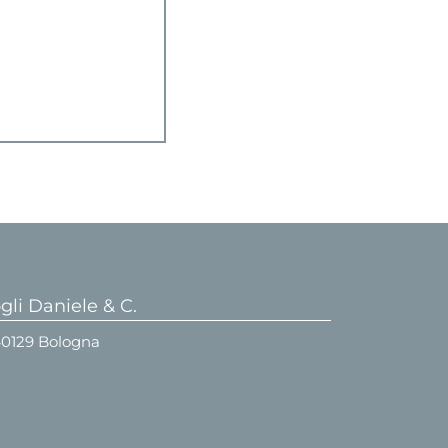
li Daniele & C.
 40129 Bologna