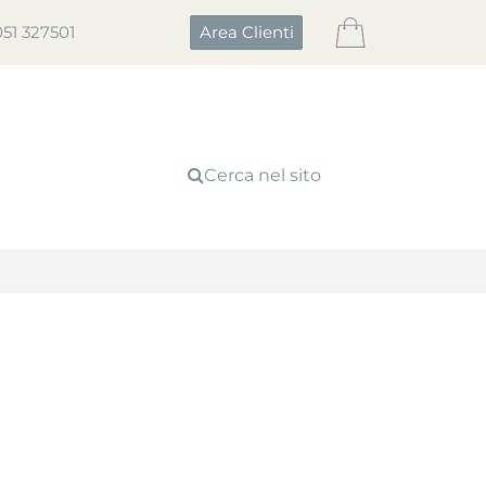
051 327501
Area Clienti
Cerca nel sito