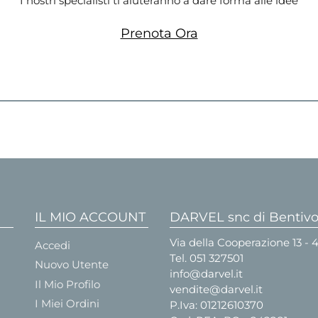
I nostri specialisti ti aiuteranno a dare forma alle idee
Prenota Ora
IL MIO ACCOUNT
DARVEL snc di Bentivog
Via della Cooperazione 13 -
Accedi
Tel.
051 327501
Nuovo Utente
info@darvel.it
Il Mio Profilo
vendite@darvel.it
I Miei Ordini
P.Iva: 01212610370