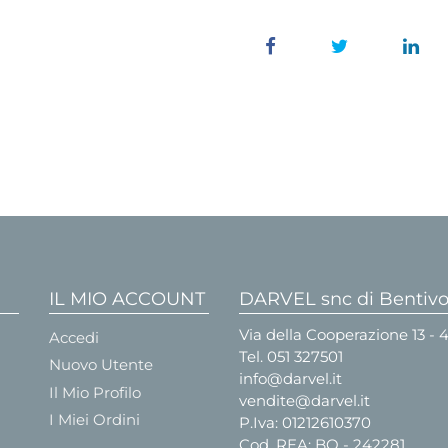
IL MIO ACCOUNT
DARVEL snc di Bentivog
Via della Cooperazione 13 -
Accedi
Tel.
051 327501
Nuovo Utente
info@darvel.it
Il Mio Profilo
vendite@darvel.it
I Miei Ordini
P.Iva: 01212610370
Cod. REA: BO - 242281