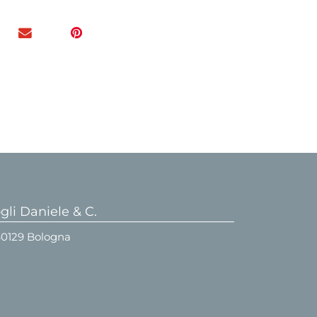
li Daniele & C.
 40129 Bologna