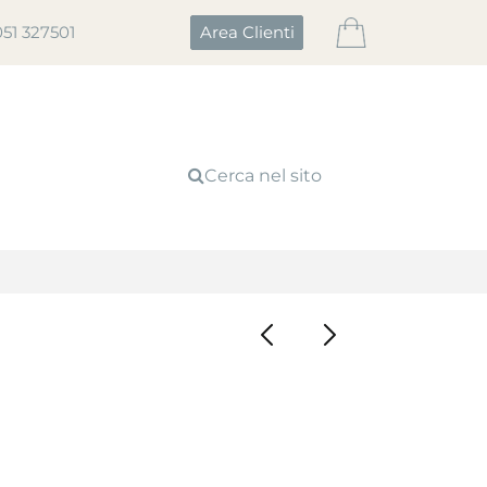
051 327501
Area Clienti
Cerca nel sito